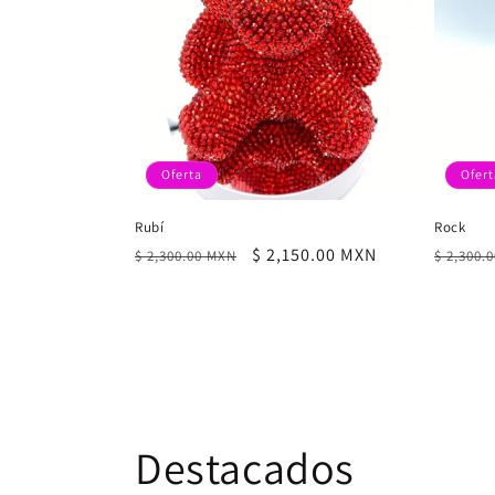
Oferta
Ofert
Rubí
Rock
Precio
Precio
$ 2,150.00 MXN
Precio
$ 2,300.00 MXN
$ 2,300.
habitual
de
habitu
oferta
Destacados