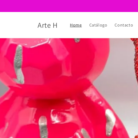
Ir
directamente
al contenido
Arte H
Home
Catálogo
Contacto
Tell your brand's story through imag
Button label