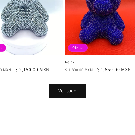
a
Oferta
Relax
Precio
$ 2,150.00 MXN
Precio
Precio
$ 1,650.00 MXN
00 MXN
$ 1,800.00 MXN
al
de
habitual
de
oferta
oferta
Ver todo