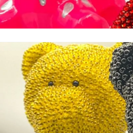
Tell your brand's story through imag
Button label