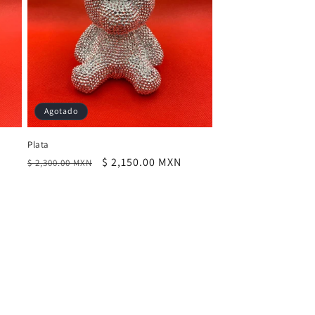
Agotado
Plata
Precio
Precio
$ 2,150.00 MXN
$ 2,300.00 MXN
habitual
de
oferta